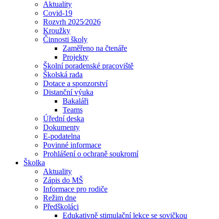
Aktuality
Covid-19
Rozvrh 2025⁄2026
Kroužky
Činnosti školy
Zaměřeno na čtenáře
Projekty
Školní poradenské pracoviště
Školská rada
Dotace a sponzorství
Distanční výuka
Bakaláři
Teams
Úřední deska
Dokumenty
E-podatelna
Povinné informace
Prohlášení o ochraně soukromí
Školka
Aktuality
Zápis do MŠ
Informace pro rodiče
Režim dne
Předškoláci
Edukativně stimulační lekce se sovičkou