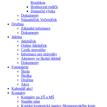
Rozárkou
Hodnocení rodičů
Distanční výuka
Dokumenty
Nápadníček Večerníček
Družina
Základní informace
Dokumenty
Jídelna
Jídelníček
Online jídelníček
Ceník stravného
Informace pro strávníky
Alergeny ve školní jídelně
Dokumenty
Fotogalerie
Škola
Školka
Družina
Akce
Kalendář akcí
Kontakty
Kontakty na ZŠ a MŠ
Napište nám
Krajská hygienická stanice Jihomoravského kraje