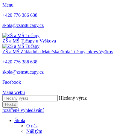
Menu
+420 776 386 638
skola@zsmstucapy.cz
ZŠ a MŠ
Tučapy u Vyškova
ZŠ a MŠ
Základní a Mateřská škola
Tučapy, okres Vyškov
+420 776 386 638
skola@zsmstucapy.cz
Facebook
Mapa webu
Hledaný výraz
Hledat
rozšířené vyhledávání
Škola
O nás
Náš tým