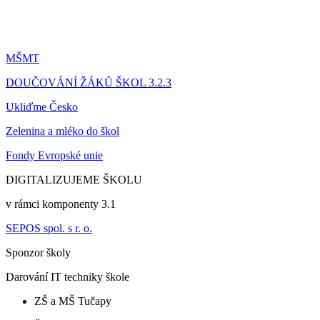
MŠMT
DOUČOVÁNÍ ŽÁKŮ ŠKOL 3.2.3
Ukliďme Česko
Zelenina a mléko do škol
Fondy Evropské unie
DIGITALIZUJEME ŠKOLU
v rámci komponenty 3.1
SEPOS spol. s r. o.
Sponzor školy
Darování IT techniky škole
ZŠ a MŠ Tučapy