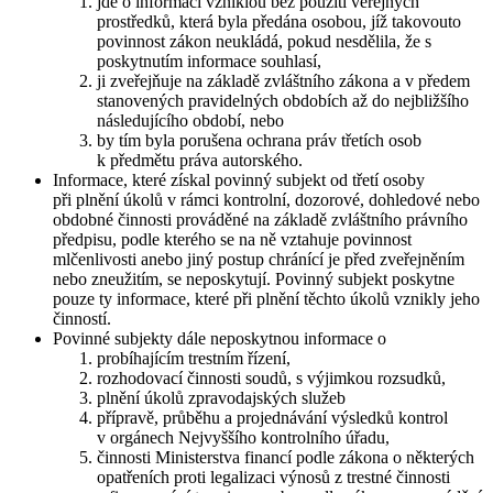
jde o informaci vzniklou bez použití veřejných
prostředků, která byla předána osobou, jíž takovouto
povinnost zákon neukládá, pokud nesdělila, že s
poskytnutím informace souhlasí,
ji zveřejňuje na základě zvláštního zákona a v předem
stanovených pravidelných obdobích až do nejbližšího
následujícího období, nebo
by tím byla porušena ochrana práv třetích osob
k předmětu práva autorského.
Informace, které získal povinný subjekt od třetí osoby
při plnění úkolů v rámci kontrolní, dozorové, dohledové nebo
obdobné činnosti prováděné na základě zvláštního právního
předpisu, podle kterého se na ně vztahuje povinnost
mlčenlivosti anebo jiný postup chránící je před zveřejněním
nebo zneužitím, se neposkytují. Povinný subjekt poskytne
pouze ty informace, které při plnění těchto úkolů vznikly jeho
činností.
Povinné subjekty dále neposkytnou informace o
probíhajícím trestním řízení,
rozhodovací činnosti soudů, s výjimkou rozsudků,
plnění úkolů zpravodajských služeb
přípravě, průběhu a projednávání výsledků kontrol
v orgánech Nejvyššího kontrolního úřadu,
činnosti Ministerstva financí podle zákona o některých
opatřeních proti legalizaci výnosů z trestné činnosti