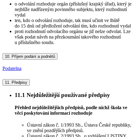
o odvolání rozhoduje orgán (příslušný krajský úřad), který je
nejblíže nadřízeným povinného subjektu, který rozhodnutí
vydal
ten, kdo o odvolání rozhoduje, tak musí učinit ve lhůtě
do 15 dnů od předložení odvolání tím, kdo rozhodnutí vydal
proti rozhodnutí odvolacího orgánu se již nelze odvolat. Lze
však podat návrh na přezkoumání takového rozhodnutí
u příslušného soudu.
10.
Příjem podání a podnětů
Podatelna
11.
Předpisy
11.1
Nejdůležitější používané předpisy
Přehled nejdůležitějších předpisů, podle nichž škola ve
věci poskytování informací rozhoduje
Ústavní zákon č. 1/1993 Sb., Ústava České republiky,
ve znění pozdějších předpisů.
Ústavní zákon č. 2/1993 Sb., o vyhlášení LISTINY