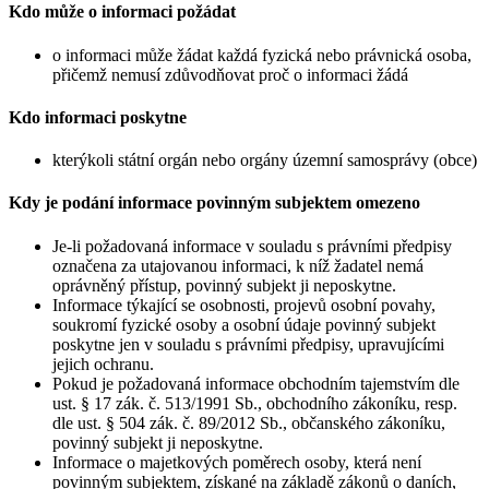
Kdo může o informaci požádat
o informaci může žádat každá fyzická nebo právnická osoba,
přičemž nemusí zdůvodňovat proč o informaci žádá
Kdo informaci poskytne
kterýkoli státní orgán nebo orgány územní samosprávy (obce)
Kdy je podání informace povinným subjektem omezeno
Je-li požadovaná informace v souladu s právními předpisy
označena za utajovanou informaci, k níž žadatel nemá
oprávněný přístup, povinný subjekt ji neposkytne.
Informace týkající se osobnosti, projevů osobní povahy,
soukromí fyzické osoby a osobní údaje povinný subjekt
poskytne jen v souladu s právními předpisy, upravujícími
jejich ochranu.
Pokud je požadovaná informace obchodním tajemstvím dle
ust. § 17 zák. č. 513/1991 Sb., obchodního zákoníku, resp.
dle ust. § 504 zák. č. 89/2012 Sb., občanského zákoníku,
povinný subjekt ji neposkytne.
Informace o majetkových poměrech osoby, která není
povinným subjektem, získané na základě zákonů o daních,