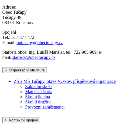
Adresa:
Obec Tučapy
Tučapy 49
683 01 Rousinov
Spojení
Tel.: 517 377 472
E-mail:
outucapy@obectucapy.cz
Starosta obce: Ing. Lukáš Marišler, tel.: 722 905 909, e-
mail:
starosta@obectucapy.cz
3.
Organizační struktura
ZŠ a MŠ Tučapy, okres Vyškov, příspěvková organizace
Základní škola
Mateřská škola
Školní jídelna
Školní družina
Provozní zaměstnanci
4.
Kontaktní spojení