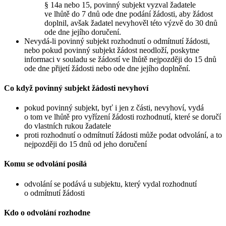
§ 14a nebo 15, povinný subjekt vyzval žadatele
ve lhůtě do 7 dnů ode dne podání žádosti, aby žádost
doplnil, avšak žadatel nevyhověl této výzvě do 30 dnů
ode dne jejího doručení.
Nevydá-li povinný subjekt rozhodnutí o odmítnutí žádosti,
nebo pokud povinný subjekt žádost neodloží, poskytne
informaci v souladu se žádostí ve lhůtě nejpozději do 15 dnů
ode dne přijetí žádosti nebo ode dne jejího doplnění.
Co když povinný subjekt žádosti nevyhoví
pokud povinný subjekt, byť i jen z části, nevyhoví, vydá
o tom ve lhůtě pro vyřízení žádosti rozhodnutí, které se doručí
do vlastních rukou žadatele
proti rozhodnutí o odmítnutí žádosti může podat odvolání, a to
nejpozději do 15 dnů od jeho doručení
Komu se odvolání posílá
odvolání se podává u subjektu, který vydal rozhodnutí
o odmítnutí žádosti
Kdo o odvolání rozhodne