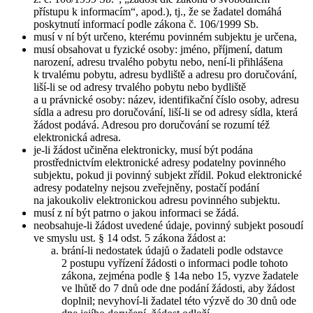
přístupu k informacím“, apod.), tj., že se žadatel domáhá
poskytnutí informací podle zákona č. 106/1999 Sb.
musí v ní být určeno, kterému povinném subjektu je určena,
musí obsahovat u fyzické osoby: jméno, příjmení, datum
narození, adresu trvalého pobytu nebo, není-li přihlášena
k trvalému pobytu, adresu bydliště a adresu pro doručování,
liší-li se od adresy trvalého pobytu nebo bydliště
a u právnické osoby: název, identifikační číslo osoby, adresu
sídla a adresu pro doručování, liší-li se od adresy sídla, která
žádost podává. Adresou pro doručování se rozumí též
elektronická adresa.
je-li žádost učiněna elektronicky, musí být podána
prostřednictvím elektronické adresy podatelny povinného
subjektu, pokud ji povinný subjekt zřídil. Pokud elektronické
adresy podatelny nejsou zveřejněny, postačí podání
na jakoukoliv elektronickou adresu povinného subjektu.
musí z ní být patrno o jakou informaci se žádá.
neobsahuje-li žádost uvedené údaje, povinný subjekt posoudí
ve smyslu ust. § 14 odst. 5 zákona žádost a:
brání-li nedostatek údajů o žadateli podle odstavce
2 postupu vyřízení žádosti o informaci podle tohoto
zákona, zejména podle § 14a nebo 15, vyzve žadatele
ve lhůtě do 7 dnů ode dne podání žádosti, aby žádost
doplnil; nevyhoví-li žadatel této výzvě do 30 dnů ode