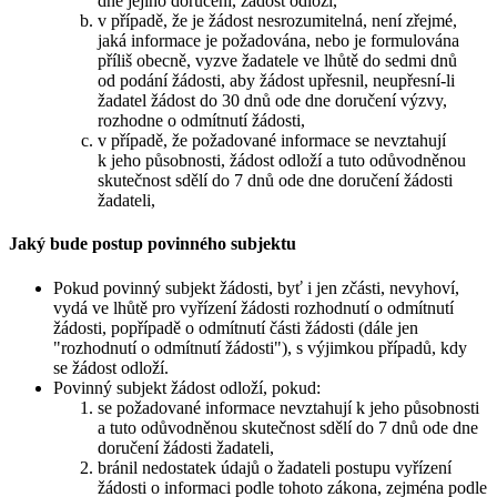
dne jejího doručení, žádost odloží,
v případě, že je žádost nesrozumitelná, není zřejmé,
jaká informace je požadována, nebo je formulována
příliš obecně, vyzve žadatele ve lhůtě do sedmi dnů
od podání žádosti, aby žádost upřesnil, neupřesní-li
žadatel žádost do 30 dnů ode dne doručení výzvy,
rozhodne o odmítnutí žádosti,
v případě, že požadované informace se nevztahují
k jeho působnosti, žádost odloží a tuto odůvodněnou
skutečnost sdělí do 7 dnů ode dne doručení žádosti
žadateli,
Jaký bude postup povinného subjektu
Pokud povinný subjekt žádosti, byť i jen zčásti, nevyhoví,
vydá ve lhůtě pro vyřízení žádosti rozhodnutí o odmítnutí
žádosti, popřípadě o odmítnutí části žádosti (dále jen
"rozhodnutí o odmítnutí žádosti"), s výjimkou případů, kdy
se žádost odloží.
Povinný subjekt žádost odloží, pokud:
se požadované informace nevztahují k jeho působnosti
a tuto odůvodněnou skutečnost sdělí do 7 dnů ode dne
doručení žádosti žadateli,
bránil nedostatek údajů o žadateli postupu vyřízení
žádosti o informaci podle tohoto zákona, zejména podle