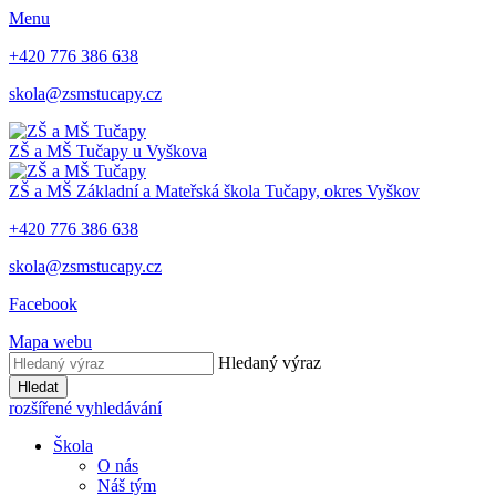
Menu
+420 776 386 638
skola@zsmstucapy.cz
ZŠ a MŠ
Tučapy u Vyškova
ZŠ a MŠ
Základní a Mateřská škola
Tučapy, okres Vyškov
+420 776 386 638
skola@zsmstucapy.cz
Facebook
Mapa webu
Hledaný výraz
Hledat
rozšířené vyhledávání
Škola
O nás
Náš tým