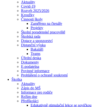
Aktuality
Covid-19
Rozvrh 2025⁄2026
Kroužky
Činnosti školy
Zaměřeno na čtenáře
Projekty
Školní poradenské pracoviště
Školská rada
Dotace a sponzorství
Distanční výuka
Bakaláři
Teams
Úřední deska
Dokumenty
E-podatelna
Povinné informace
Prohlášení o ochraně soukromí
Školka
Aktuality
Zápis do MŠ
Informace pro rodiče
Režim dne
Předškoláci
Edukativně stimulační lekce se sovičkou