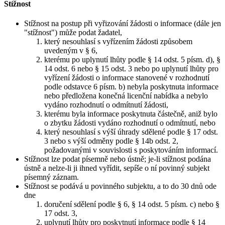
Stížnost
Stížnost na postup při vyřizování žádosti o informace (dále jen
"stížnost") může podat žadatel,
který nesouhlasí s vyřízením žádosti způsobem
uvedeným v § 6,
kterému po uplynutí lhůty podle § 14 odst. 5 písm. d), §
14 odst. 6 nebo § 15 odst. 3 nebo po uplynutí lhůty pro
vyřízení žádosti o informace stanovené v rozhodnutí
podle odstavce 6 písm. b) nebyla poskytnuta informace
nebo předložena konečná licenční nabídka a nebylo
vydáno rozhodnutí o odmítnutí žádosti,
kterému byla informace poskytnuta částečně, aniž bylo
o zbytku žádosti vydáno rozhodnutí o odmítnutí, nebo
který nesouhlasí s výší úhrady sdělené podle § 17 odst.
3 nebo s výší odměny podle § 14b odst. 2,
požadovanými v souvislosti s poskytováním informací.
Stížnost lze podat písemně nebo ústně; je-li stížnost podána
ústně a nelze-li ji ihned vyřídit, sepíše o ní povinný subjekt
písemný záznam.
Stížnost se podává u povinného subjektu, a to do 30 dnů ode
dne
doručení sdělení podle § 6, § 14 odst. 5 písm. c) nebo §
17 odst. 3,
uplynutí lhůty pro poskytnutí informace podle § 14