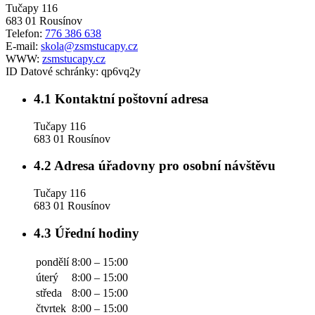
Tučapy 116
683 01 Rousínov
Telefon:
776 386 638
E-mail:
skola@zsmstucapy.cz
WWW:
zsmstucapy.cz
ID Datové schránky:
qp6vq2y
4.1
Kontaktní poštovní adresa
Tučapy 116
683 01 Rousínov
4.2
Adresa úřadovny pro osobní návštěvu
Tučapy 116
683 01 Rousínov
4.3
Úřední hodiny
pondělí
8:00 – 15:00
úterý
8:00 – 15:00
středa
8:00 – 15:00
čtvrtek
8:00 – 15:00