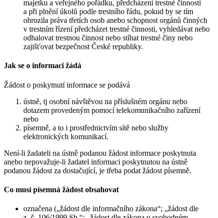
majetku a veřejného pořádku, předcházení trestné činnosti
a při plnění úkolů podle trestního řádu, pokud by se tím
ohrozila práva třetích osob anebo schopnost orgánů činných
v trestním řízení předcházet trestné činnosti, vyhledávat nebo
odhalovat trestnou činnost nebo stíhat trestné činy nebo
zajišťovat bezpečnost České republiky.
Jak se o informaci žádá
Žádost o poskytnutí informace se podává
ústně, tj osobní návštěvou na příslušném orgánu nebo
dotazem provedeným pomocí telekomunikačního zařízení
nebo
písemně, a to i prostřednictvím sítě nebo služby
elektronických komunikací.
Není-li žadateli na ústně podanou žádost informace poskytnuta
anebo nepovažuje-li žadatel informaci poskytnutou na ústně
podanou žádost za dostačující, je třeba podat žádost písemně.
Co musí písemná žádost obsahovat
označena („žádost dle informačního zákona“; „žádost dle
z. č. 106/1999 Sb.“; „žádost dle zákona o svobodném