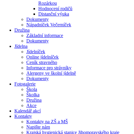
Rozárkou
Hodnocení rodičů
Distanční výuka
Dokumenty
Nápadníček Večerníček
Družina
Základní informace
Dokumenty
Jídelna
Jídelníček
Online jídelníček
Ceník stravného
Informace pro strávníky
Alergeny ve školní jídelně
Dokumenty
Fotogalerie
Škola
Školka
Družina
Akce
Kalendář akcí
Kontakty
Kontakty na ZŠ a MŠ
Napište nám
Krajská hygienická stanice Jihomoravského kraje