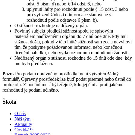
odst. 5 písm. d) nebo § 14 odst. 6, nebo
uplynutí lhůty pro rozhodnutí podle § 15 odst. 3 nebo
pro vyřízení žádosti o informace stanovené v
rozhodnutí podle odstavce 6 písm. b).
O stížnosti rozhoduje nadřízený orgán.
Povinný subjekt předloží stížnost spolu se spisovým
materiálem nadřízenému orgánu do 7 dnů ode dne, kdy mu
stížnost došla, pokud v této lhůtě stížnosti sám zcela nevyhoví
tím, že poskytne požadovanou informaci nebo konečnou
licenční nabídku, nebo vydá rozhodnutí o odmítnutí žádosti.
Nadřízený orgán o stížnosti rozhodne do 15 dnů ode dne, kdy
mu byla předložena.
Pozn.
Pro podání opravného prostředku není vytvořen žádný
formulář. Opravný prostředek lze buď podat písemně nebo ústně do
protokolu. Z podání musí být zřejmé, kdo jej činí a proti jakému
rozhodnutí je podání učiněno.
Škola
O nás
Náš tým
Aktuality
Covid-19