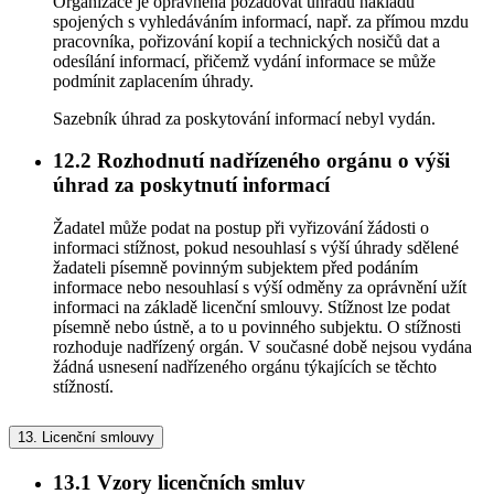
Organizace je oprávněna požadovat úhradu nákladů
spojených s vyhledáváním informací, např. za přímou mzdu
pracovníka, pořizování kopií a technických nosičů dat a
odesílání informací, přičemž vydání informace se může
podmínit zaplacením úhrady.
Sazebník úhrad za poskytování informací nebyl vydán.
12.2
Rozhodnutí nadřízeného orgánu o výši
úhrad za poskytnutí informací
Žadatel může podat na postup při vyřizování žádosti o
informaci stížnost, pokud nesouhlasí s výší úhrady sdělené
žadateli písemně povinným subjektem před podáním
informace nebo nesouhlasí s výší odměny za oprávnění užít
informaci na základě licenční smlouvy. Stížnost lze podat
písemně nebo ústně, a to u povinného subjektu. O stížnosti
rozhoduje nadřízený orgán. V současné době nejsou vydána
žádná usnesení nadřízeného orgánu týkajících se těchto
stížností.
13.
Licenční smlouvy
13.1
Vzory licenčních smluv