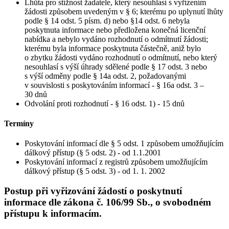
Lhůta pro stížnost žadatele, který nesouhlasí s vyřízením
žádosti způsobem uvedeným v § 6; kterému po uplynutí lhůty
podle § 14 odst. 5 písm. d) nebo §14 odst. 6 nebyla
poskytnuta informace nebo předložena konečná licenční
nabídka a nebylo vydáno rozhodnutí o odmítnutí žádosti;
kterému byla informace poskytnuta částečně, aniž bylo
o zbytku žádosti vydáno rozhodnutí o odmítnutí, nebo který
nesouhlasí s výší úhrady sdělené podle § 17 odst. 3 nebo
s výší odměny podle § 14a odst. 2, požadovanými
v souvislosti s poskytováním informací - § 16a odst. 3 –
30 dnů
Odvolání proti rozhodnutí - § 16 odst. 1) - 15 dnů
Termíny
Poskytování informací dle § 5 odst. 1 způsobem umožňujícím
dálkový přístup (§ 5 odst. 2) - od 1.1.2001
Poskytování informací z registrů způsobem umožňujícím
dálkový přístup (§ 5 odst. 3) - od 1. 1. 2002
Postup při vyřizování žádostí o poskytnutí
informace dle zákona č. 106/99 Sb., o svobodném
přístupu k informacím.