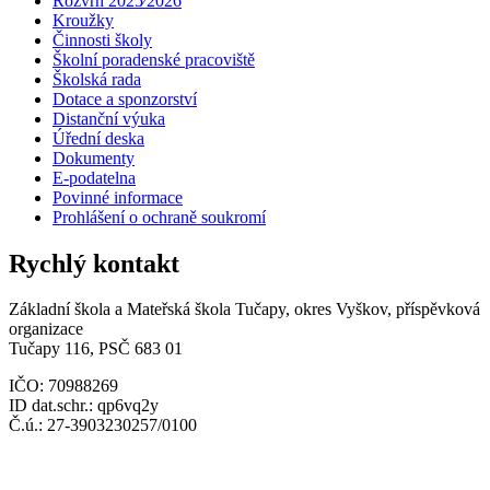
Rozvrh 2025⁄2026
Kroužky
Činnosti školy
Školní poradenské pracoviště
Školská rada
Dotace a sponzorství
Distanční výuka
Úřední deska
Dokumenty
E-podatelna
Povinné informace
Prohlášení o ochraně soukromí
Rychlý kontakt
Základní škola a Mateřská škola Tučapy, okres Vyškov, příspěvková
organizace
Tučapy 116, PSČ 683 01
IČO: 70988269
ID dat.schr.: qp6vq2y
Č.ú.: 27-3903230257/0100