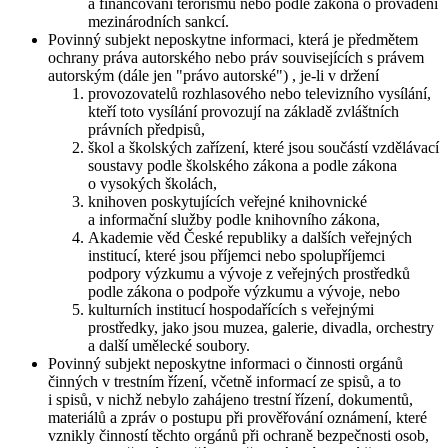
a financování terorismu nebo podle zákona o provádění
mezinárodních sankcí.
Povinný subjekt neposkytne informaci, která je předmětem
ochrany práva autorského nebo práv souvisejících s právem
autorským (dále jen "právo autorské") , je-li v držení
provozovatelů rozhlasového nebo televizního vysílání,
kteří toto vysílání provozují na základě zvláštních
právních předpisů,
škol a školských zařízení, které jsou součástí vzdělávací
soustavy podle školského zákona a podle zákona
o vysokých školách,
knihoven poskytujících veřejné knihovnické
a informační služby podle knihovního zákona,
Akademie věd České republiky a dalších veřejných
institucí, které jsou příjemci nebo spolupříjemci
podpory výzkumu a vývoje z veřejných prostředků
podle zákona o podpoře výzkumu a vývoje, nebo
kulturních institucí hospodařících s veřejnými
prostředky, jako jsou muzea, galerie, divadla, orchestry
a další umělecké soubory.
Povinný subjekt neposkytne informaci o činnosti orgánů
činných v trestním řízení, včetně informací ze spisů, a to
i spisů, v nichž nebylo zahájeno trestní řízení, dokumentů,
materiálů a zpráv o postupu při prověřování oznámení, které
vznikly činností těchto orgánů při ochraně bezpečnosti osob,