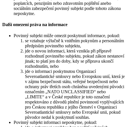
poplatcích, penzijním nebo zdravotním pojištění anebo
sociálním zabezpečení povinný subjekt podle tohoto zákona
neposkytne.
Další omezení práva na informace
Povinný subjekt může omezit poskytnutí informace, pokud:
se vztahuje výlučně k vnitřním pokynům a personálním
předpisům povinného subjektu,
jde o novou informaci, která vznikla při přípravě
rozhodnutí povinného subjektu, pokud zákon nestanoví
jinak; to platí jen do doby, kdy se příprava ukončí
rozhodnutím, nebo
jde o informaci poskytnutou Organizací
Severoatlantické smlouvy nebo Evropskou unií, která je
v zájmu bezpečnosti státu, veřejné bezpečnosti nebo
ochrany práv třetích osob chráněna uvedenými původci
označením „NATO UNCLASSIFIED“ nebo
„LIMITE“ a v České republice je toto označení
respektováno z důvodů plnění povinností vyplývajících
pro Českou republiku z jejího členství v Organizaci
Severoatlantické smlouvy nebo Evropské unii, pokud
původce nedal k poskytnutí souhlas.
Povinný subjekt informaci neposkytne, pokud: