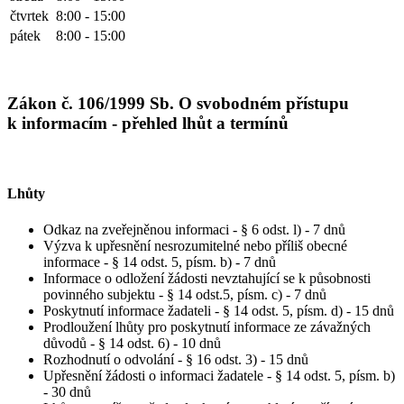
čtvrtek
8:00 - 15:00
pátek
8:00 - 15:00
Zákon č. 106/1999 Sb. O svobodném přístupu
k informacím - přehled lhůt a termínů
Lhůty
Odkaz na zveřejněnou informaci - § 6 odst. l) - 7 dnů
Výzva k upřesnění nesrozumitelné nebo příliš obecné
informace - § 14 odst. 5, písm. b) - 7 dnů
Informace o odložení žádosti nevztahující se k působnosti
povinného subjektu - § 14 odst.5, písm. c) - 7 dnů
Poskytnutí informace žadateli - § 14 odst. 5, písm. d) - 15 dnů
Prodloužení lhůty pro poskytnutí informace ze závažných
důvodů - § 14 odst. 6) - 10 dnů
Rozhodnutí o odvolání - § 16 odst. 3) - 15 dnů
Upřesnění žádosti o informaci žadatele - § 14 odst. 5, písm. b)
- 30 dnů