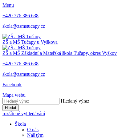
Menu
+420 776 386 638
skola@zsmstucapy.cz
ZŠ a MŠ
Tučapy u Vyškova
ZŠ a MŠ
Základní a Mateřská škola
Tučapy, okres Vyškov
+420 776 386 638
skola@zsmstucapy.cz
Facebook
Mapa webu
Hledaný výraz
Hledat
rozšířené vyhledávání
Škola
O nás
Náš tým