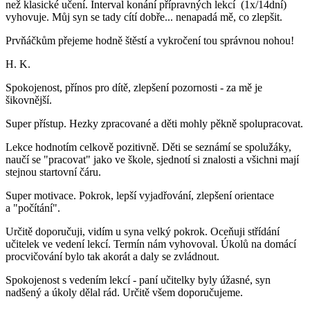
než klasické učení. Interval konání přípravných lekcí (1x/14dní)
vyhovuje. Můj syn se tady cítí dobře... nenapadá mě, co zlepšit.
Prvňáčkům přejeme hodně štěstí a vykročení tou správnou nohou!
H. K.
Spokojenost, přínos pro dítě, zlepšení pozornosti - za mě je
šikovnější.
Super přístup. Hezky zpracované a děti mohly pěkně spolupracovat.
Lekce hodnotím celkově pozitivně. Děti se seznámí se spolužáky,
naučí se "pracovat" jako ve škole, sjednotí si znalosti a všichni mají
stejnou startovní čáru.
Super motivace. Pokrok, lepší vyjadřování, zlepšení orientace
a "počítání".
Určitě doporučuji, vidím u syna velký pokrok. Oceňuji střídání
učitelek ve vedení lekcí. Termín nám vyhovoval. Úkolů na domácí
procvičování bylo tak akorát a daly se zvládnout.
Spokojenost s vedením lekcí - paní učitelky byly úžasné, syn
nadšený a úkoly dělal rád. Určitě všem doporučujeme.