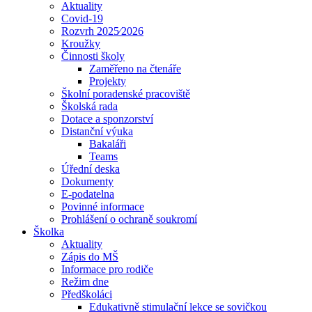
Aktuality
Covid-19
Rozvrh 2025⁄2026
Kroužky
Činnosti školy
Zaměřeno na čtenáře
Projekty
Školní poradenské pracoviště
Školská rada
Dotace a sponzorství
Distanční výuka
Bakaláři
Teams
Úřední deska
Dokumenty
E-podatelna
Povinné informace
Prohlášení o ochraně soukromí
Školka
Aktuality
Zápis do MŠ
Informace pro rodiče
Režim dne
Předškoláci
Edukativně stimulační lekce se sovičkou