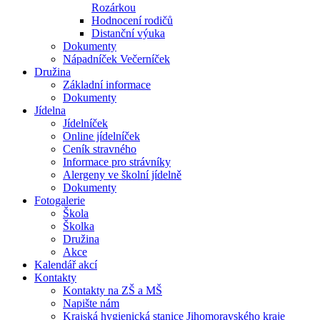
Rozárkou
Hodnocení rodičů
Distanční výuka
Dokumenty
Nápadníček Večerníček
Družina
Základní informace
Dokumenty
Jídelna
Jídelníček
Online jídelníček
Ceník stravného
Informace pro strávníky
Alergeny ve školní jídelně
Dokumenty
Fotogalerie
Škola
Školka
Družina
Akce
Kalendář akcí
Kontakty
Kontakty na ZŠ a MŠ
Napište nám
Krajská hygienická stanice Jihomoravského kraje