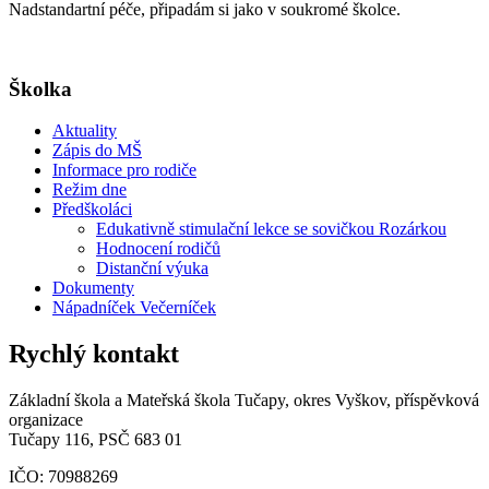
Nadstandartní péče, připadám si jako v soukromé školce.
Školka
Aktuality
Zápis do MŠ
Informace pro rodiče
Režim dne
Předškoláci
Edukativně stimulační lekce se sovičkou Rozárkou
Hodnocení rodičů
Distanční výuka
Dokumenty
Nápadníček Večerníček
Rychlý kontakt
Základní škola a Mateřská škola Tučapy, okres Vyškov, příspěvková
organizace
Tučapy 116, PSČ 683 01
IČO: 70988269