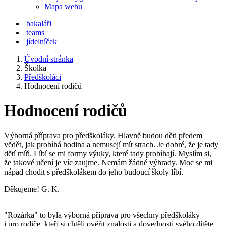
Mapa webu
bakaláři
teams
jídelníček
Úvodní stránka
Školka
Předškoláci
Hodnocení rodičů
Hodnocení rodičů
Výborná příprava pro předškoláky. Hlavně budou děti předem
vědět, jak probíhá hodina a nemusejí mít strach. Je dobré, že je tady
dětí míň. Líbí se mi formy výuky, které tady probíhají. Myslím si,
že takové učení je víc zaujme. Nemám žádné výhrady. Moc se mi
nápad chodit s předškolákem do jeho budoucí školy líbí.
Děkujeme! G. K.
"Rozárka" to byla výborná příprava pro všechny předškoláky
i pro rodiče, kteří si chtěli ověřit znalosti a dovednosti svého dítěte.