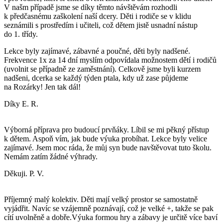
V našm případě jsme se díky těmto návštěvám rozhodli
k předčasnému zaškolení naší dcery. Děti i rodiče se v klidu
seznámili s prostředím i učiteli, což dětem jistě usnadní nástup
do 1. třídy.
Lekce byly zajímavé, zábavné a poučné, děti byly nadšené.
Frekvence 1x za 14 dní myslím odpovídala možnostem dětí i rodičů
(uvolnit se případně ze zaměstnání). Celkově jsme byli kurzem
nadšeni, dcerka se každý týden ptala, kdy už zase půjdeme
na Rozárky! Jen tak dál!
Díky E. R.
Výborná příprava pro budoucí prvňáky. Líbil se mi pěkný přístup
k dětem. Aspoň vím, jak bude výuka probíhat. Lekce byly velice
zajímavé. Jsem moc ráda, že můj syn bude navštěvovat tuto školu.
Nemám zatím žádné výhrady.
Děkuji. P. V.
Příjemný malý kolektiv. Děti mají velký prostor se samostatně
vyjádřit. Navíc se vzájemně poznávají, což je velké +, takže se pak
cítí uvolněně a dobře.Výuka formou hry a zábavy je určitě více baví