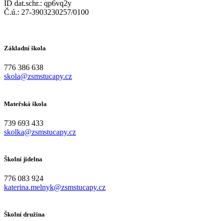
ID dat.schr.: qp6vq2y
Č.ú.: 27-3903230257/0100
Základní škola
776 386 638
skola@zsmstucapy.cz
Mateřská škola
739 693 433
skolka@zsmstucapy.cz
Školní jidelna
776 083 924
katerina.melnyk@zsmstucapy.cz
Školní družina