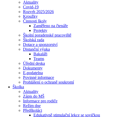
Aktuality
Covid-19
Rozvrh 2025⁄2026
Kroužky
Činnosti školy
Zaměřeno na čtenáře
Projekty
Školní poradenské pracoviště
Školská rada
Dotace a sponzorství
Distanční výuka
Bakaláři
Teams
Úřední deska
Dokumenty
E-podatelna
Povinné informace
Prohlášení o ochraně soukromí
Školka
Aktuality
Zápis do MŠ
Informace pro rodiče
Režim dne
Předškoláci
Edukativně stimulační lekce se sovičkou