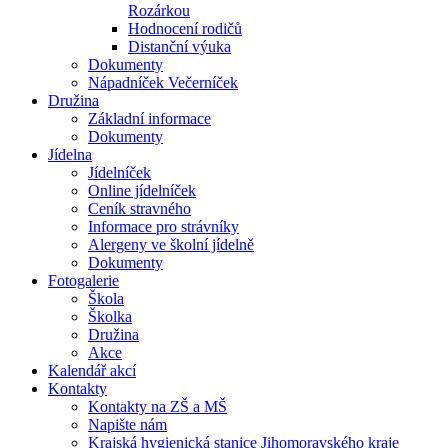
Rozárkou
Hodnocení rodičů
Distanční výuka
Dokumenty
Nápadníček Večerníček
Družina
Základní informace
Dokumenty
Jídelna
Jídelníček
Online jídelníček
Ceník stravného
Informace pro strávníky
Alergeny ve školní jídelně
Dokumenty
Fotogalerie
Škola
Školka
Družina
Akce
Kalendář akcí
Kontakty
Kontakty na ZŠ a MŠ
Napište nám
Krajská hygienická stanice Jihomoravského kraje