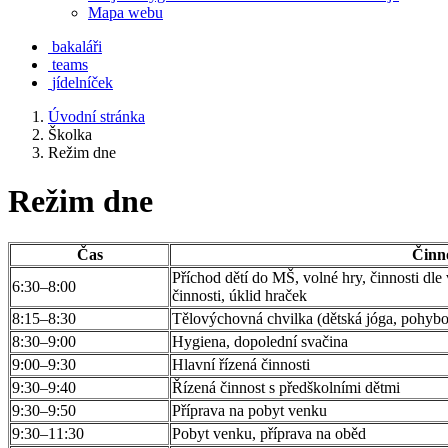
Mapa webu
bakaláři
teams
jídelníček
Úvodní stránka
Školka
Režim dne
Režim dne
Čas
Činn
Příchod dětí do MŠ, volné hry, činnosti dle
6:30–8:00
činnosti, úklid hraček
8:15–8:30
Tělovýchovná chvilka (dětská jóga, pohyb
8:30–9:00
Hygiena, dopolední svačina
9:00–9:30
Hlavní řízená činnosti
9:30–9:40
Řízená činnost s předškolními dětmi
9:30–9:50
Příprava na pobyt venku
9:30–11:30
Pobyt venku, příprava na oběd