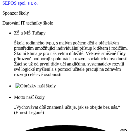
SEPOS spol. s r. o.
Sponzor školy
Darování IT techniky škole
ZŠ a MŠ Tučapy
Škola rodinného typu, s malým počtem dětí a přátelským
prostředím umožňující individuální přístup k dětem i rodičům.
Školní klima je pro nás velmi důležité. Věkově smíšené třídy
přirozeně podporují spolupráci a rozvoj sociálních dovedností.
Žáci se už od první třídy učí angličtinu, systematicky rozvíjí
své logické myšlení a s pomocí učitele pracují na zdravém
rozvoji celé své osobnosti.
Motto naší školy
„Vychovávat dítě znamená učit je, jak se obejde bez nás.“
(Ernest Legoué)