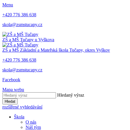
Menu
+420 776 386 638
skola@zsmstucapy.cz
ZŠ a MŠ
Tučapy u Vyškova
ZŠ a MŠ
Základní a Mateřská škola
Tučapy, okres Vyškov
+420 776 386 638
skola@zsmstucapy.cz
Facebook
Mapa webu
Hledaný výraz
Hledat
rozšířené vyhledávání
Škola
O nás
Náš tým