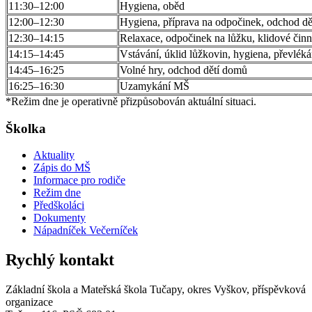
11:30–12:00
Hygiena, oběd
12:00–12:30
Hygiena, příprava na odpočinek, odchod d
12:30–14:15
Relaxace, odpočinek na lůžku, klidové činn
14:15–14:45
Vstávání, úklid lůžkovin, hygiena, převléká
14:45–16:25
Volné hry, odchod dětí domů
16:25–16:30
Uzamykání MŠ
*Režim dne je operativně přizpůsobován aktuální situaci.
Školka
Aktuality
Zápis do MŠ
Informace pro rodiče
Režim dne
Předškoláci
Dokumenty
Nápadníček Večerníček
Rychlý kontakt
Základní škola a Mateřská škola Tučapy, okres Vyškov, příspěvková
organizace