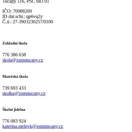
Tučapy 116, PSČ 683 01
IČO: 70988269
ID dat.schr.: qp6vq2y
Č.ú.: 27-3903230257/0100
Základní škola
776 386 638
skola@zsmstucapy.cz
Mateřská škola
739 693 433
skolka@zsmstucapy.cz
Školní jidelna
776 083 924
katerina.melnyk@zsmstucapy.cz