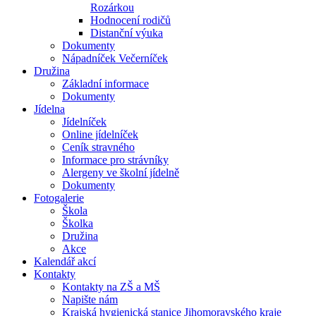
Rozárkou
Hodnocení rodičů
Distanční výuka
Dokumenty
Nápadníček Večerníček
Družina
Základní informace
Dokumenty
Jídelna
Jídelníček
Online jídelníček
Ceník stravného
Informace pro strávníky
Alergeny ve školní jídelně
Dokumenty
Fotogalerie
Škola
Školka
Družina
Akce
Kalendář akcí
Kontakty
Kontakty na ZŠ a MŠ
Napište nám
Krajská hygienická stanice Jihomoravského kraje