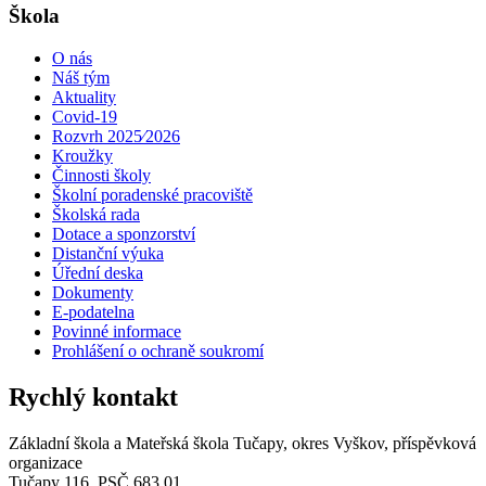
Škola
O nás
Náš tým
Aktuality
Covid-19
Rozvrh 2025⁄2026
Kroužky
Činnosti školy
Školní poradenské pracoviště
Školská rada
Dotace a sponzorství
Distanční výuka
Úřední deska
Dokumenty
E-podatelna
Povinné informace
Prohlášení o ochraně soukromí
Rychlý kontakt
Základní škola a Mateřská škola Tučapy, okres Vyškov, příspěvková
organizace
Tučapy 116, PSČ 683 01