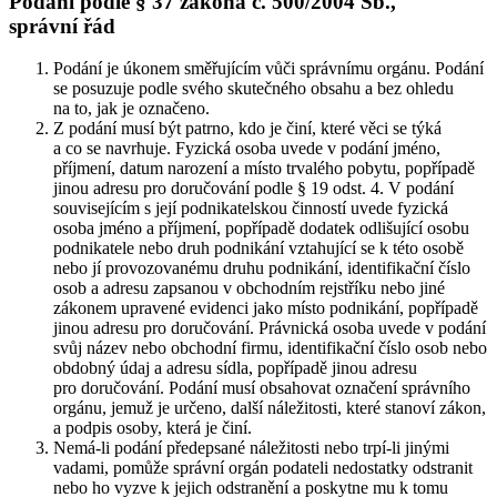
Podání podle § 37 zákona č. 500/2004 Sb.,
správní řád
Podání je úkonem směřujícím vůči správnímu orgánu. Podání
se posuzuje podle svého skutečného obsahu a bez ohledu
na to, jak je označeno.
Z podání musí být patrno, kdo je činí, které věci se týká
a co se navrhuje. Fyzická osoba uvede v podání jméno,
příjmení, datum narození a místo trvalého pobytu, popřípadě
jinou adresu pro doručování podle § 19 odst. 4. V podání
souvisejícím s její podnikatelskou činností uvede fyzická
osoba jméno a příjmení, popřípadě dodatek odlišující osobu
podnikatele nebo druh podnikání vztahující se k této osobě
nebo jí provozovanému druhu podnikání, identifikační číslo
osob a adresu zapsanou v obchodním rejstříku nebo jiné
zákonem upravené evidenci jako místo podnikání, popřípadě
jinou adresu pro doručování. Právnická osoba uvede v podání
svůj název nebo obchodní firmu, identifikační číslo osob nebo
obdobný údaj a adresu sídla, popřípadě jinou adresu
pro doručování. Podání musí obsahovat označení správního
orgánu, jemuž je určeno, další náležitosti, které stanoví zákon,
a podpis osoby, která je činí.
Nemá-li podání předepsané náležitosti nebo trpí-li jinými
vadami, pomůže správní orgán podateli nedostatky odstranit
nebo ho vyzve k jejich odstranění a poskytne mu k tomu