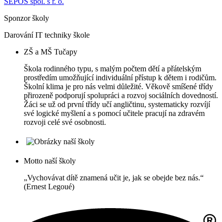
SEPOS spol. s r. o.
Sponzor školy
Darování IT techniky škole
ZŠ a MŠ Tučapy
Škola rodinného typu, s malým počtem dětí a přátelským
prostředím umožňující individuální přístup k dětem i rodičům.
Školní klima je pro nás velmi důležité. Věkově smíšené třídy
přirozeně podporují spolupráci a rozvoj sociálních dovedností.
Žáci se už od první třídy učí angličtinu, systematicky rozvíjí
své logické myšlení a s pomocí učitele pracují na zdravém
rozvoji celé své osobnosti.
Motto naší školy
„Vychovávat dítě znamená učit je, jak se obejde bez nás.“
(Ernest Legoué)