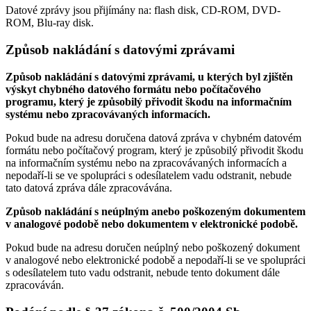
Datové zprávy jsou přijímány na:
flash disk, CD-ROM, DVD-
ROM, Blu-ray disk.
Způsob nakládání s datovými zprávami
Způsob nakládání s datovými zprávami, u kterých byl zjištěn
výskyt chybného datového formátu nebo počítačového
programu, který je způsobilý přivodit škodu na informačním
systému nebo zpracovávaných informacích.
Pokud bude na adresu doručena datová zpráva v chybném datovém
formátu nebo počítačový program, který je způsobilý přivodit škodu
na informačním systému nebo na zpracovávaných informacích a
nepodaří-li se ve spolupráci s odesílatelem vadu odstranit, nebude
tato datová zpráva dále zpracovávána.
Způsob nakládání s neúplným anebo poškozeným dokumentem
v analogové podobě nebo dokumentem v elektronické podobě.
Pokud bude na adresu doručen neúplný nebo poškozený dokument
v analogové nebo elektronické podobě a nepodaří-li se ve spolupráci
s odesílatelem tuto vadu odstranit, nebude tento dokument dále
zpracováván.