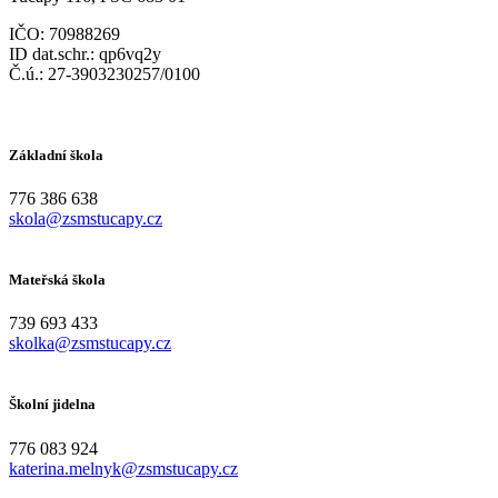
IČO: 70988269
ID dat.schr.: qp6vq2y
Č.ú.: 27-3903230257/0100
Základní škola
776 386 638
skola@zsmstucapy.cz
Mateřská škola
739 693 433
skolka@zsmstucapy.cz
Školní jidelna
776 083 924
katerina.melnyk@zsmstucapy.cz