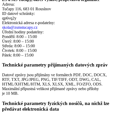
Adresa:
Tučapy 116, 683 01 Rousínov
ID datové schránky:
qp6vq2y
Elektronická adresa e‑podatelny:
skola@zsmstucapy.cz
Úřední hodiny podatelny:
Pondělí: 8:00 – 15:00
Úterý: 8:00 – 15:00
Středa: 8:00 – 15:00
Čtvrtek: 8:00 – 15:00
Pátek: 8:00 – 15:00
Technické parametry přijímaných datových zpráv
Datové zprávy jsou přijímány ve formátech
PDF, DOC, DOCX,
RTF, TXT, JPG/JPEG, PNG, TIF/TIFF, ODT, DWG, CAL,
HTML/XHTML/HTM, XLS, XLSX, XML, FO/ZFO, ODS.
Maximální přípustná velikost přijímané zprávy nebo přílohy
je
10 MB
.
Technické parametry fyzických nosičů, na nichž lze
předávat elektronická data