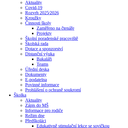
Aktuality
Covid-19
Rozvrh 2025⁄2026
Kroužky
Činnosti školy
Zaměřeno na čtenáře
Projekty
Školní poradenské pracoviště
Školská rada
Dotace a sponzorství
Distanční výuka
Bakaláři
Teams
Úřední deska
Dokumenty
E-podatelna
Povinné informace
Prohlášení o ochraně soukromí
Školka
Aktuality
Zápis do MŠ
Informace pro rodiče
Režim dne
Předškoláci
Edukativně stimulační lekce se sovičkou