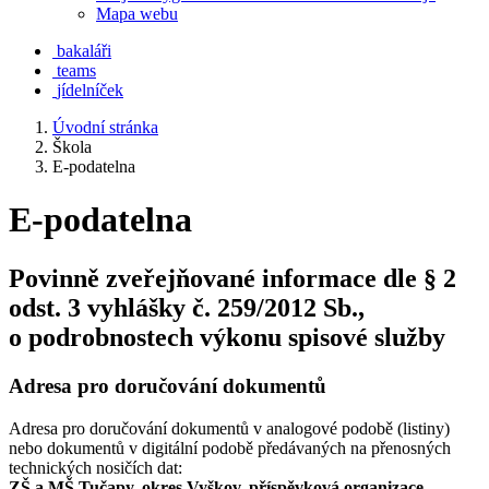
Mapa webu
bakaláři
teams
jídelníček
Úvodní stránka
Škola
E-podatelna
E-podatelna
Povinně zveřejňované informace dle § 2
odst. 3 vyhlášky č. 259/2012 Sb.,
o podrobnostech výkonu spisové služby
Adresa pro doručování dokumentů
Adresa pro doručování dokumentů v analogové podobě (listiny)
nebo dokumentů v digitální podobě předávaných na přenosných
technických nosičích dat:
ZŠ a MŠ Tučapy, okres Vyškov, příspěvková organizace