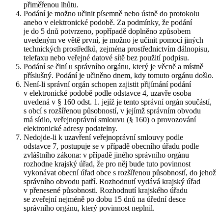
přiměřenou lhůtu.
Podání je možno učinit písemně nebo ústně do protokolu
anebo v elektronické podobě. Za podmínky, že podání
je do 5 dnů potvrzeno, popřípadě doplněno způsobem
uvedeným ve větě první, je možno je učinit pomocí jiných
technických prostředků, zejména prostřednictvím dálnopisu,
telefaxu nebo veřejné datové sítě bez použití podpisu.
Podání se činí u správního orgánu, který je věcně a místně
příslušný. Podání je učiněno dnem, kdy tomuto orgánu došlo.
Není-li správní orgán schopen zajistit přijímání podání
v elektronické podobě podle odstavce 4, uzavře osoba
uvedená v § 160 odst. 1. jejíž je tento správní orgán součástí,
s obcí s rozšířenou působností, v jejímž správním obvodu
má sídlo, veřejnoprávní smlouvu (§ 160) o provozování
elektronické adresy podatelny.
Nedojde-li k uzavření veřejnoprávní smlouvy podle
odstavce 7, postupuje se v případě obecního úřadu podle
zvláštního zákona: v případě jiného správního orgánu
rozhodne krajský úřad, že pro něj bude tuto povinnost
vykonávat obecní úřad obce s rozšířenou působností, do jehož
správního obvodu patří. Rozhodnutí vydává krajský úřad
v přenesené působnosti. Rozhodnutí krajského úřadu
se zveřejní nejméně po dobu 15 dnů na úřední desce
správního orgánu, který povinnost neplnil.