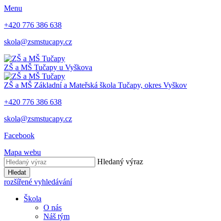
Menu
+420 776 386 638
skola@zsmstucapy.cz
ZŠ a MŠ
Tučapy u Vyškova
ZŠ a MŠ
Základní a Mateřská škola
Tučapy, okres Vyškov
+420 776 386 638
skola@zsmstucapy.cz
Facebook
Mapa webu
Hledaný výraz
Hledat
rozšířené vyhledávání
Škola
O nás
Náš tým