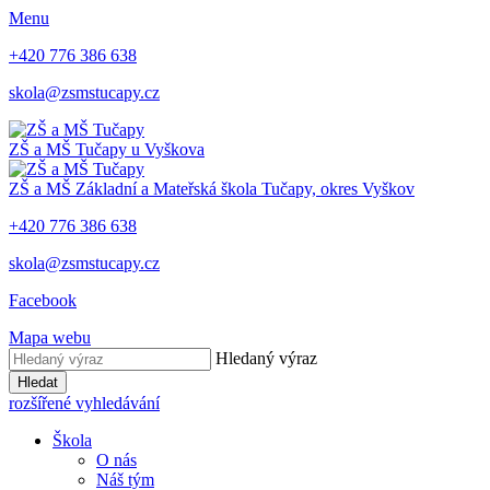
Menu
+420 776 386 638
skola@zsmstucapy.cz
ZŠ a MŠ
Tučapy u Vyškova
ZŠ a MŠ
Základní a Mateřská škola
Tučapy, okres Vyškov
+420 776 386 638
skola@zsmstucapy.cz
Facebook
Mapa webu
Hledaný výraz
Hledat
rozšířené vyhledávání
Škola
O nás
Náš tým