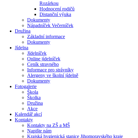
Rozárkou
Hodnocení rodičů
Distanční výuka
Dokumenty
Nápadníček Večerníček
Družina
Základní informace
Dokumenty
Jídelna
Jídelníček
Online jídelníček
Ceník stravného
Informace pro strávníky
Alergeny ve školní jídelně
Dokumenty
Fotogalerie
Škola
Školka
Družina
Akce
Kalendář akcí
Kontakty
Kontakty na ZŠ a MŠ
Napište nám
Krajská hygienická stanice Jihomoravského kraje