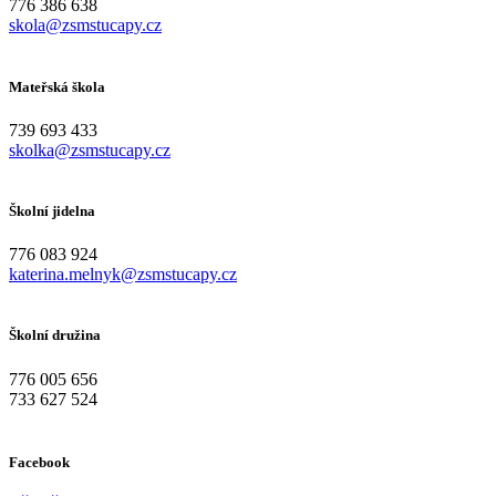
776 386 638
skola@zsmstucapy.cz
Mateřská škola
739 693 433
skolka@zsmstucapy.cz
Školní jidelna
776 083 924
katerina.melnyk@zsmstucapy.cz
Školní družina
776 005 656
733 627 524
Facebook