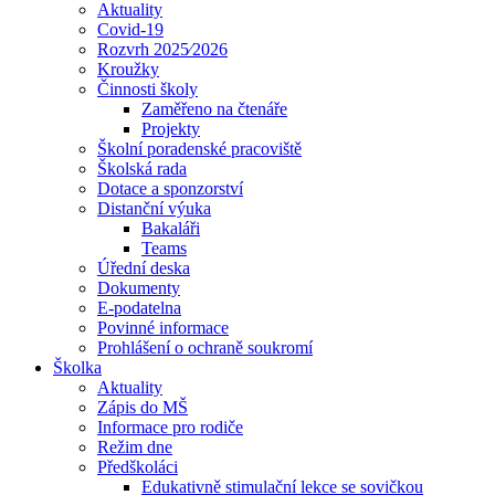
Aktuality
Covid-19
Rozvrh 2025⁄2026
Kroužky
Činnosti školy
Zaměřeno na čtenáře
Projekty
Školní poradenské pracoviště
Školská rada
Dotace a sponzorství
Distanční výuka
Bakaláři
Teams
Úřední deska
Dokumenty
E-podatelna
Povinné informace
Prohlášení o ochraně soukromí
Školka
Aktuality
Zápis do MŠ
Informace pro rodiče
Režim dne
Předškoláci
Edukativně stimulační lekce se sovičkou