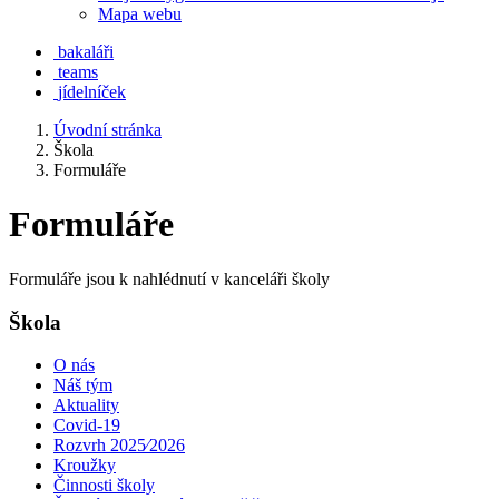
Mapa webu
bakaláři
teams
jídelníček
Úvodní stránka
Škola
Formuláře
Formuláře
Formuláře jsou k nahlédnutí v kanceláři školy
Škola
O nás
Náš tým
Aktuality
Covid-19
Rozvrh 2025⁄2026
Kroužky
Činnosti školy