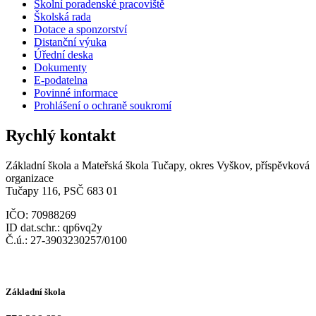
Školní poradenské pracoviště
Školská rada
Dotace a sponzorství
Distanční výuka
Úřední deska
Dokumenty
E-podatelna
Povinné informace
Prohlášení o ochraně soukromí
Rychlý kontakt
Základní škola a Mateřská škola Tučapy, okres Vyškov, příspěvková
organizace
Tučapy 116, PSČ 683 01
IČO: 70988269
ID dat.schr.: qp6vq2y
Č.ú.: 27-3903230257/0100
Základní škola