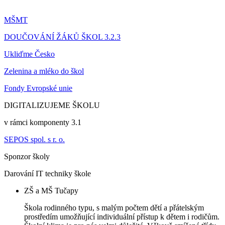
MŠMT
DOUČOVÁNÍ ŽÁKŮ ŠKOL 3.2.3
Ukliďme Česko
Zelenina a mléko do škol
Fondy Evropské unie
DIGITALIZUJEME ŠKOLU
v rámci komponenty 3.1
SEPOS spol. s r. o.
Sponzor školy
Darování IT techniky škole
ZŠ a MŠ Tučapy
Škola rodinného typu, s malým počtem dětí a přátelským
prostředím umožňující individuální přístup k dětem i rodičům.