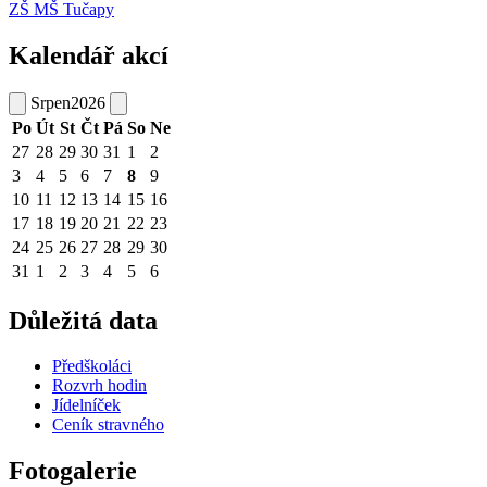
ZŠ MŠ Tučapy
Kalendář akcí
Srpen
2026
Po
Út
St
Čt
Pá
So
Ne
27
28
29
30
31
1
2
3
4
5
6
7
8
9
10
11
12
13
14
15
16
17
18
19
20
21
22
23
24
25
26
27
28
29
30
31
1
2
3
4
5
6
Důležitá data
Předškoláci
Rozvrh hodin
Jídelníček
Ceník stravného
Fotogalerie