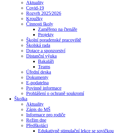
Aktuality
Covid-19
Rozvrh 2025⁄2026
Kroužky
Činnosti školy
Zaměřeno na čtenáře
Projekty
Školní poradenské pracoviště
Školská rada
Dotace a sponzorství
Distanční výuka
Bakaláři
Teams
Úřední deska
Dokumenty
E-podatelna
Povinné informace
Prohlášení o ochraně soukromí
Školka
Aktuality
Zápis do MŠ
Informace pro rodiče
Režim dne
Předškoláci
Edukativně stimulační lekce se sovičkou