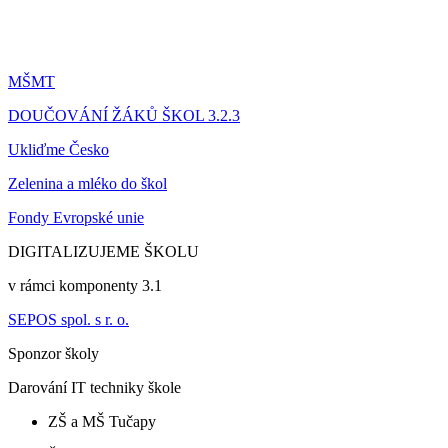
MŠMT
DOUČOVÁNÍ ŽÁKŮ ŠKOL 3.2.3
Ukliďme Česko
Zelenina a mléko do škol
Fondy Evropské unie
DIGITALIZUJEME ŠKOLU
v rámci komponenty 3.1
SEPOS spol. s r. o.
Sponzor školy
Darování IT techniky škole
ZŠ a MŠ Tučapy