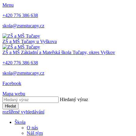
Menu
+420 776 386 638
skola@zsmstucapy.cz
ZŠ a MŠ
Tučapy u Vyškova
ZŠ a MŠ
Základní a Mateřská škola
Tučapy, okres Vyškov
+420 776 386 638
skola@zsmstucapy.cz
Facebook
Mapa webu
Hledaný výraz
Hledat
rozšířené vyhledávání
Škola
O nás
Náš tým