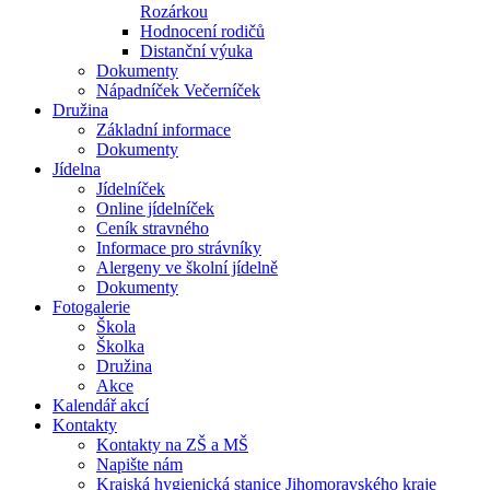
Rozárkou
Hodnocení rodičů
Distanční výuka
Dokumenty
Nápadníček Večerníček
Družina
Základní informace
Dokumenty
Jídelna
Jídelníček
Online jídelníček
Ceník stravného
Informace pro strávníky
Alergeny ve školní jídelně
Dokumenty
Fotogalerie
Škola
Školka
Družina
Akce
Kalendář akcí
Kontakty
Kontakty na ZŠ a MŠ
Napište nám
Krajská hygienická stanice Jihomoravského kraje