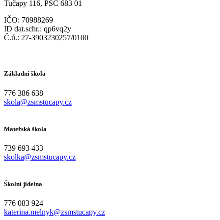
Tučapy 116, PSČ 683 01
IČO: 70988269
ID dat.schr.: qp6vq2y
Č.ú.: 27-3903230257/0100
Základní škola
776 386 638
skola@zsmstucapy.cz
Mateřská škola
739 693 433
skolka@zsmstucapy.cz
Školní jidelna
776 083 924
katerina.melnyk@zsmstucapy.cz