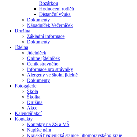
Rozárkou
Hodnocení rodičů
Distanční výuka
Dokumenty
Nápadníček Večerníček
Družina
Základní informace
Dokumenty
Jídelna
Jídelníček
Online jídelníček
Ceník stravného
Informace pro strávníky
Alergeny ve školní jídelně
Dokumenty
Fotogalerie
Škola
Školka
Družina
Akce
Kalendář akcí
Kontakty
Kontakty na ZŠ a MŠ
Napište nám
Krajská hygienická stanice Jihomoravského kraje