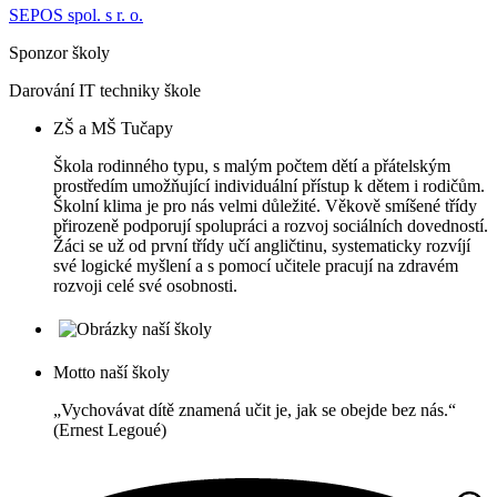
SEPOS spol. s r. o.
Sponzor školy
Darování IT techniky škole
ZŠ a MŠ Tučapy
Škola rodinného typu, s malým počtem dětí a přátelským
prostředím umožňující individuální přístup k dětem i rodičům.
Školní klima je pro nás velmi důležité. Věkově smíšené třídy
přirozeně podporují spolupráci a rozvoj sociálních dovedností.
Žáci se už od první třídy učí angličtinu, systematicky rozvíjí
své logické myšlení a s pomocí učitele pracují na zdravém
rozvoji celé své osobnosti.
Motto naší školy
„Vychovávat dítě znamená učit je, jak se obejde bez nás.“
(Ernest Legoué)