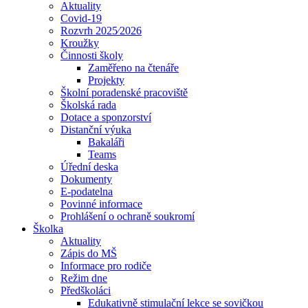
Aktuality
Covid-19
Rozvrh 2025⁄2026
Kroužky
Činnosti školy
Zaměřeno na čtenáře
Projekty
Školní poradenské pracoviště
Školská rada
Dotace a sponzorství
Distanční výuka
Bakaláři
Teams
Úřední deska
Dokumenty
E-podatelna
Povinné informace
Prohlášení o ochraně soukromí
Školka
Aktuality
Zápis do MŠ
Informace pro rodiče
Režim dne
Předškoláci
Edukativně stimulační lekce se sovičkou