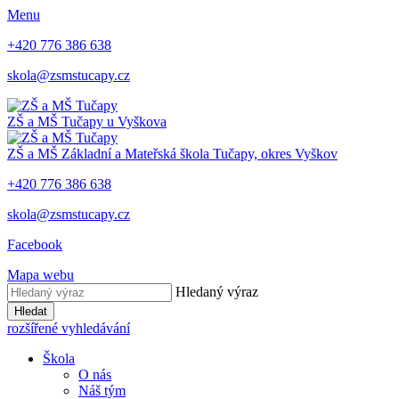
Menu
+420 776 386 638
skola@zsmstucapy.cz
ZŠ a MŠ
Tučapy u Vyškova
ZŠ a MŠ
Základní a Mateřská škola
Tučapy, okres Vyškov
+420 776 386 638
skola@zsmstucapy.cz
Facebook
Mapa webu
Hledaný výraz
Hledat
rozšířené vyhledávání
Škola
O nás
Náš tým