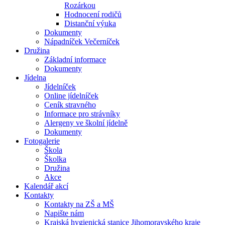
Rozárkou
Hodnocení rodičů
Distanční výuka
Dokumenty
Nápadníček Večerníček
Družina
Základní informace
Dokumenty
Jídelna
Jídelníček
Online jídelníček
Ceník stravného
Informace pro strávníky
Alergeny ve školní jídelně
Dokumenty
Fotogalerie
Škola
Školka
Družina
Akce
Kalendář akcí
Kontakty
Kontakty na ZŠ a MŠ
Napište nám
Krajská hygienická stanice Jihomoravského kraje