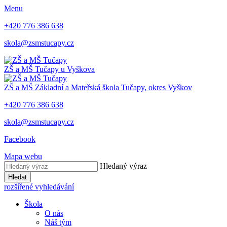
Menu
+420 776 386 638
skola@zsmstucapy.cz
ZŠ a MŠ
Tučapy u Vyškova
ZŠ a MŠ
Základní a Mateřská škola
Tučapy, okres Vyškov
+420 776 386 638
skola@zsmstucapy.cz
Facebook
Mapa webu
Hledaný výraz
Hledat
rozšířené vyhledávání
Škola
O nás
Náš tým