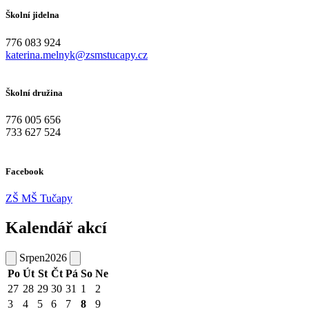
Školní jidelna
776 083 924
katerina.melnyk@zsmstucapy.cz
Školní družina
776 005 656
733 627 524
Facebook
ZŠ MŠ Tučapy
Kalendář akcí
Srpen
2026
Po
Út
St
Čt
Pá
So
Ne
27
28
29
30
31
1
2
3
4
5
6
7
8
9