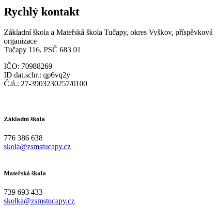
Rychlý kontakt
Základní škola a Mateřská škola Tučapy, okres Vyškov, příspěvková
organizace
Tučapy 116, PSČ 683 01
IČO: 70988269
ID dat.schr.: qp6vq2y
Č.ú.: 27-3903230257/0100
Základní škola
776 386 638
skola@zsmstucapy.cz
Mateřská škola
739 693 433
skolka@zsmstucapy.cz