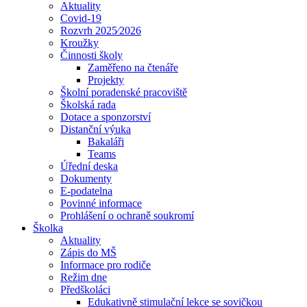
Aktuality
Covid-19
Rozvrh 2025⁄2026
Kroužky
Činnosti školy
Zaměřeno na čtenáře
Projekty
Školní poradenské pracoviště
Školská rada
Dotace a sponzorství
Distanční výuka
Bakaláři
Teams
Úřední deska
Dokumenty
E-podatelna
Povinné informace
Prohlášení o ochraně soukromí
Školka
Aktuality
Zápis do MŠ
Informace pro rodiče
Režim dne
Předškoláci
Edukativně stimulační lekce se sovičkou