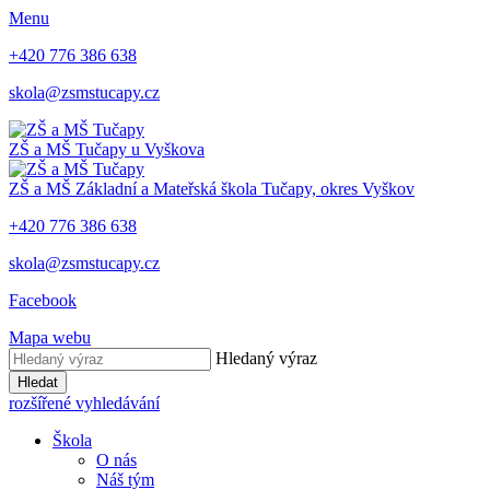
Menu
+420 776 386 638
skola@zsmstucapy.cz
ZŠ a MŠ
Tučapy u Vyškova
ZŠ a MŠ
Základní a Mateřská škola
Tučapy, okres Vyškov
+420 776 386 638
skola@zsmstucapy.cz
Facebook
Mapa webu
Hledaný výraz
Hledat
rozšířené vyhledávání
Škola
O nás
Náš tým