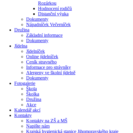
Rozárkou
Hodnocení rodičů
Distanční výuka
Dokumenty
Nápadníček Večerníček
Družina
Základní informace
Dokumenty
Jídelna
Jídelníček
Online jídelníček
Ceník stravného
Informace pro strávníky
Alergeny ve školní jídelně
Dokumenty
Fotogalerie
Škola
Školka
Družina
Akce
Kalendář akcí
Kontakty
Kontakty na ZŠ a MŠ
Napište nám
Krajská hygienická stanice Jihomoravského kraje