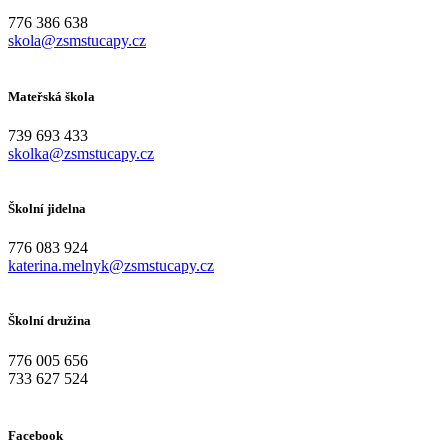
776 386 638
skola@zsmstucapy.cz
Mateřská škola
739 693 433
skolka@zsmstucapy.cz
Školní jidelna
776 083 924
katerina.melnyk@zsmstucapy.cz
Školní družina
776 005 656
733 627 524
Facebook