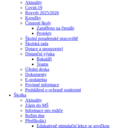
Aktuality
Covid-19
Rozvrh 2025⁄2026
Kroužky
Činnosti školy
Zaměřeno na čtenáře
Projekty
Školní poradenské pracoviště
Školská rada
Dotace a sponzorství
Distanční výuka
Bakaláři
Teams
Úřední deska
Dokumenty
E-podatelna
Povinné informace
Prohlášení o ochraně soukromí
Školka
Aktuality
Zápis do MŠ
Informace pro rodiče
Režim dne
Předškoláci
Edukativně stimulační lekce se sovičkou