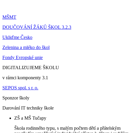
MŠMT
DOUČOVÁNÍ ŽÁKŮ ŠKOL 3.2.3
Ukliďme Česko
Zelenina a mléko do škol
Fondy Evropské unie
DIGITALIZUJEME ŠKOLU
v rámci komponenty 3.1
SEPOS spol. s r. o.
Sponzor školy
Darování IT techniky škole
ZŠ a MŠ Tučapy
Škola rodinného typu, s malým počtem dětí a přátelským