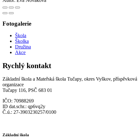
Autor:
Eva Nováková
Fotogalerie
Škola
Školka
Družina
Akce
Rychlý kontakt
Základní škola a Mateřská škola Tučapy, okres Vyškov, příspěvková
organizace
Tučapy 116, PSČ 683 01
IČO: 70988269
ID dat.schr.: qp6vq2y
Č.ú.: 27-3903230257/0100
Základní škola