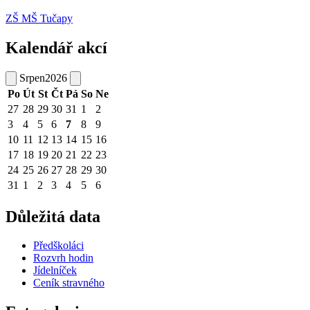
ZŠ MŠ Tučapy
Kalendář akcí
Srpen
2026
Po
Út
St
Čt
Pá
So
Ne
27
28
29
30
31
1
2
3
4
5
6
7
8
9
10
11
12
13
14
15
16
17
18
19
20
21
22
23
24
25
26
27
28
29
30
31
1
2
3
4
5
6
Důležitá data
Předškoláci
Rozvrh hodin
Jídelníček
Ceník stravného