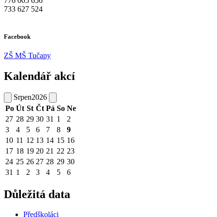
776 005 656
733 627 524
Facebook
ZŠ MŠ Tučapy
Kalendář akcí
Srpen
2026
Po
Út
St
Čt
Pá
So
Ne
27
28
29
30
31
1
2
3
4
5
6
7
8
9
10
11
12
13
14
15
16
17
18
19
20
21
22
23
24
25
26
27
28
29
30
31
1
2
3
4
5
6
Důležitá data
Předškoláci