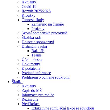
Aktuality
Covid-19
Rozvrh 2025⁄2026
Kroužky
Činnosti školy
Zaměřeno na čtenáře
Projekty
Školní poradenské pracoviště
Školská rada
Dotace a sponzorství
Distanční výuka
Bakaláři
Teams
Úřední deska
Dokumenty
E-podatelna
Povinné informace
Prohlášení o ochraně soukromí
Školka
Aktuality
Zápis do MŠ
Informace pro rodiče
Režim dne
Předškoláci
Edukativně stimulační lekce se sovičkou