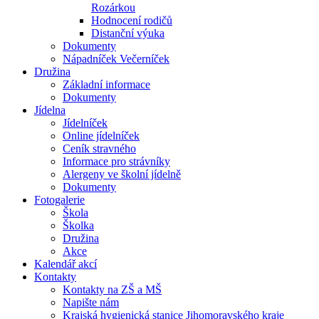
Rozárkou
Hodnocení rodičů
Distanční výuka
Dokumenty
Nápadníček Večerníček
Družina
Základní informace
Dokumenty
Jídelna
Jídelníček
Online jídelníček
Ceník stravného
Informace pro strávníky
Alergeny ve školní jídelně
Dokumenty
Fotogalerie
Škola
Školka
Družina
Akce
Kalendář akcí
Kontakty
Kontakty na ZŠ a MŠ
Napište nám
Krajská hygienická stanice Jihomoravského kraje