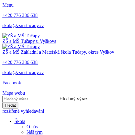
Menu
+420 776 386 638
skola@zsmstucapy.cz
ZŠ a MŠ
Tučapy u Vyškova
ZŠ a MŠ
Základní a Mateřská škola
Tučapy, okres Vyškov
+420 776 386 638
skola@zsmstucapy.cz
Facebook
Mapa webu
Hledaný výraz
Hledat
rozšířené vyhledávání
Škola
O nás
Náš tým