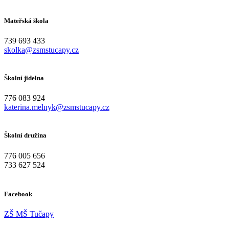
Mateřská škola
739 693 433
skolka@zsmstucapy.cz
Školní jidelna
776 083 924
katerina.melnyk@zsmstucapy.cz
Školní družina
776 005 656
733 627 524
Facebook
ZŠ MŠ Tučapy