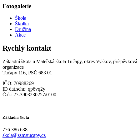
Fotogalerie
Škola
Školka
Družina
Akce
Rychlý kontakt
Základní škola a Mateřská škola Tučapy, okres Vyškov, příspěvková
organizace
Tučapy 116, PSČ 683 01
IČO: 70988269
ID dat.schr.: qp6vq2y
Č.ú.: 27-3903230257/0100
Základní škola
776 386 638
skola@zsmstucapy.cz