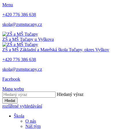
Menu
+420 776 386 638
skola@zsmstucapy.cz
ZŠ a MŠ
Tučapy u Vyškova
ZŠ a MŠ
Základní a Mateřská škola
Tučapy, okres Vyškov
+420 776 386 638
skola@zsmstucapy.cz
Facebook
Mapa webu
Hledaný výraz
Hledat
rozšířené vyhledávání
Škola
O nás
Náš tým