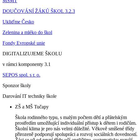
MŠMT
DOUČOVÁNÍ ŽÁKŮ ŠKOL 3.2.3
Ukliďme Česko
Zelenina a mléko do škol
Fondy Evropské unie
DIGITALIZUJEME ŠKOLU
v rámci komponenty 3.1
SEPOS spol. s r. o.
Sponzor školy
Darování IT techniky škole
ZŠ a MŠ Tučapy
Škola rodinného typu, s malým počtem dětí a přátelským
prostředím umožňující individuální přístup k dětem i rodičům.
Školní klima je pro nás velmi důležité. Věkově smíšené třídy
přirozeně podporují spolupráci a rozvoj sociálních dovedností.
Žáci se už od první třídy učí angličtinu, systematicky rozvíjí