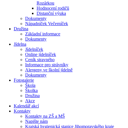
Rozárkou
Hodnocení rodičů
Distanční výuka
Dokumenty
Nápadníček Večerníček
Družina
Základní informace
Dokumenty
Jídelna
Jídelníček
Online jídelníček
Ceník stravného
Informace pro strávníky
Alergeny ve školní jídelně
Dokumenty
Fotogalerie
Škola
Školka
Družina
Akce
Kalendář akcí
Kontakty
Kontakty na ZŠ a MŠ
Napište nám
Krajská hygienická stanice Jihomoravského kraje