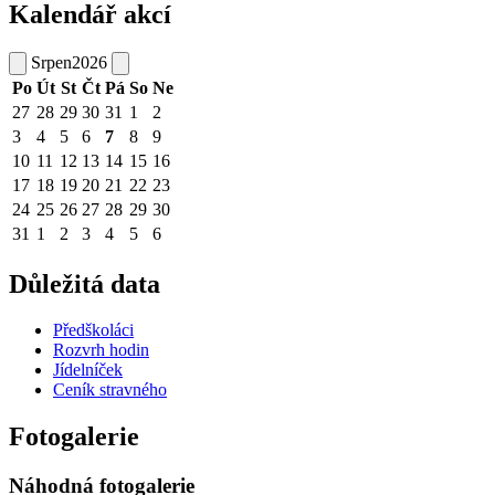
Kalendář akcí
Srpen
2026
Po
Út
St
Čt
Pá
So
Ne
27
28
29
30
31
1
2
3
4
5
6
7
8
9
10
11
12
13
14
15
16
17
18
19
20
21
22
23
24
25
26
27
28
29
30
31
1
2
3
4
5
6
Důležitá data
Předškoláci
Rozvrh hodin
Jídelníček
Ceník stravného
Fotogalerie
Náhodná fotogalerie