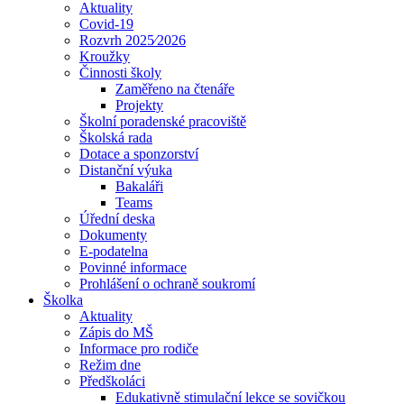
Aktuality
Covid-19
Rozvrh 2025⁄2026
Kroužky
Činnosti školy
Zaměřeno na čtenáře
Projekty
Školní poradenské pracoviště
Školská rada
Dotace a sponzorství
Distanční výuka
Bakaláři
Teams
Úřední deska
Dokumenty
E-podatelna
Povinné informace
Prohlášení o ochraně soukromí
Školka
Aktuality
Zápis do MŠ
Informace pro rodiče
Režim dne
Předškoláci
Edukativně stimulační lekce se sovičkou