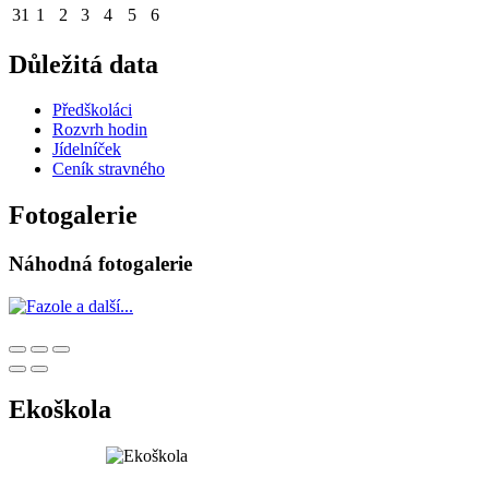
31
1
2
3
4
5
6
Důležitá data
Předškoláci
Rozvrh hodin
Jídelníček
Ceník stravného
Fotogalerie
Náhodná fotogalerie
Ekoškola