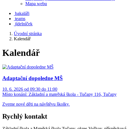
Mapa webu
bakaláři
teams
jídelníček
Úvodní stránka
Kalendář
Kalendář
Adaptační dopoledne MŠ
10. 6. 2026 od 09:30 do 11:00
Místo konání:
Základní a mateřská škola - Tučapy 116, Tučapy
Zveme nové děti na návštěvu školky.
Rychlý kontakt
Základní škola a Mateřská škola Tučapy, okres Vyškov, příspěvková