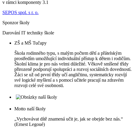
v rámci komponenty 3.1
SEPOS spol. s r. o.
Sponzor školy
Darování IT techniky škole
ZŠ a MŠ Tučapy
Škola rodinného typu, s malým počtem dětí a přátelským
prostředím umožňující individuální přístup k dětem i rodičům.
Školní klima je pro nás velmi důležité. Věkově smíšené třídy
přirozeně podporují spolupráci a rozvoj sociálních dovedností.
Žáci se už od první třídy učí angličtinu, systematicky rozvíjí
své logické myšlení a s pomocí učitele pracují na zdravém
rozvoji celé své osobnosti.
Motto naší školy
„Vychovávat dítě znamená učit je, jak se obejde bez nás.“
(Ernest Legoué)