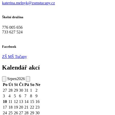
katerina.melnyk@zsmstucapy.cz
Školní družina
776 005 656
733 627 524
Facebook
ZŠ MŠ Tučapy
Kalendář akcí
Srpen
2026
Po
Út
St
Čt
Pá
So
Ne
27
28
29
30
31
1
2
3
4
5
6
7
8
9
10
11
12
13
14
15
16
17
18
19
20
21
22
23
24
25
26
27
28
29
30