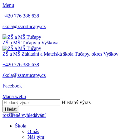
Menu
+420 776 386 638
skola@zsmstucapy.cz
ZŠ a MŠ
Tučapy u Vyškova
ZŠ a MŠ
Základní a Mateřská škola
Tučapy, okres Vyškov
+420 776 386 638
skola@zsmstucapy.cz
Facebook
Mapa webu
Hledaný výraz
Hledat
rozšířené vyhledávání
Škola
O nás
Náš tým