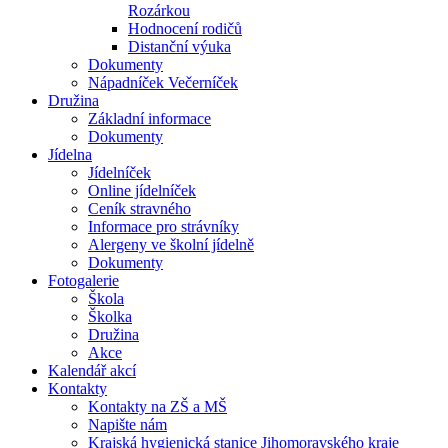
Rozárkou
Hodnocení rodičů
Distanční výuka
Dokumenty
Nápadníček Večerníček
Družina
Základní informace
Dokumenty
Jídelna
Jídelníček
Online jídelníček
Ceník stravného
Informace pro strávníky
Alergeny ve školní jídelně
Dokumenty
Fotogalerie
Škola
Školka
Družina
Akce
Kalendář akcí
Kontakty
Kontakty na ZŠ a MŠ
Napište nám
Krajská hygienická stanice Jihomoravského kraje