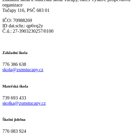
organizace
Tučapy 116, PSČ 683 01
IČO: 70988269
ID dat.schr.: qp6vq2y
Č.ú.: 27-3903230257/0100
Základní škola
776 386 638
skola@zsmstucapy.cz
Mateřská škola
739 693 433
skolka@zsmstucapy.cz
Školní jidelna
776 083 924