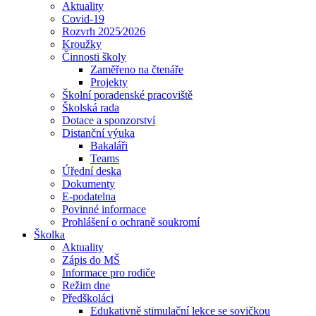
Aktuality
Covid-19
Rozvrh 2025⁄2026
Kroužky
Činnosti školy
Zaměřeno na čtenáře
Projekty
Školní poradenské pracoviště
Školská rada
Dotace a sponzorství
Distanční výuka
Bakaláři
Teams
Úřední deska
Dokumenty
E-podatelna
Povinné informace
Prohlášení o ochraně soukromí
Školka
Aktuality
Zápis do MŠ
Informace pro rodiče
Režim dne
Předškoláci
Edukativně stimulační lekce se sovičkou